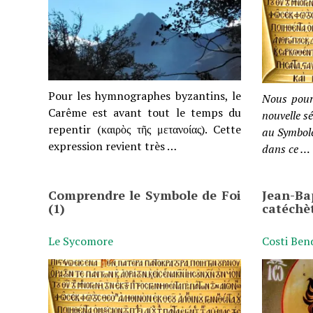
Pour les hymnographes byzantins, le
Nous pours
Carême est avant tout le temps du
nouvelle s
repentir (καιρὸς τῆς μετανοίας). Cette
au Symbole
expression revient très …
dans ce …
Comprendre le Symbole de Foi
Jean-B
(1)
catéchè
Le Sycomore
Costi Bend