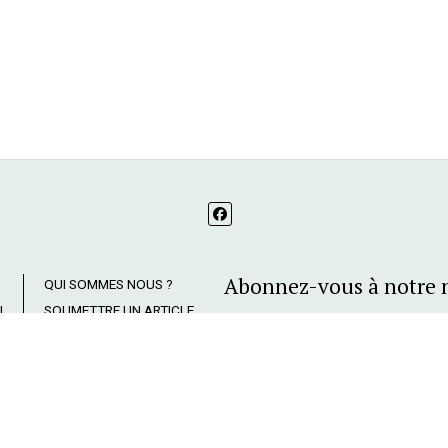
Abonnez-vous à notre 
QUI SOMMES NOUS ?
I
SOUMETTRE UN ARTICLE
MENTIONS LÉGALES ET
POLITIQUE DE
ME
CONFIDENTIALITÉ