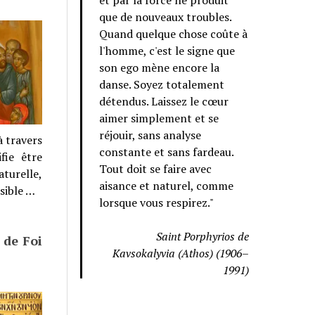
et par la force ne produit
que de nouveaux troubles.
Quand quelque chose coûte à
l'homme, c'est le signe que
son ego mène encore la
danse. Soyez totalement
détendus. Laissez le cœur
aimer simplement et se
réjouir, sans analyse
à travers
constante et sans fardeau.
fie être
Tout doit se faire avec
aturelle,
aisance et naturel, comme
sible …
lorsque vous respirez."
Saint Porphyrios de
 de Foi
Kavsokalyvia (Athos) (1906–
1991)