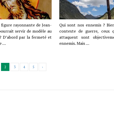
a figure rayonnante de Jean-
Qui sont nos ennemis ? Bien
pourrait servir de modèle au
contexte de guerre, ceux 
? D’abord par la fermeté et
attaquent sont objective
de …
ennemis. Mais …
2
3
4
5
›