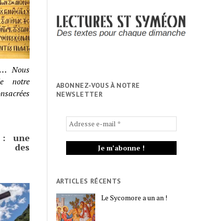
u…
Nous
le notre
ABONNEZ-VOUS À NOTRE
onsacrées
NEWSLETTER
 : une
d des
ARTICLES RÉCENTS
Le Sycomore a un an !