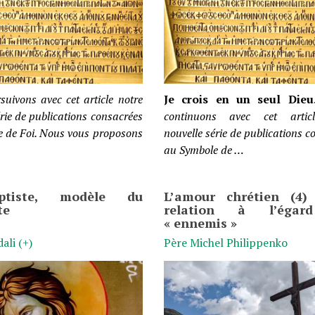
uivons avec cet article notre
Je crois en un seul Die
érie de publications consacrées
continuons avec cet artic
 de Foi. Nous vous proposons
nouvelle série de publications c
au Symbole de …
aptiste, modèle du
L’amour chrétien (4)
te
relation à l’égar
« ennemis »
ali (+)
Père Michel Philippenko