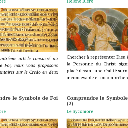
ore
Héléne Bléré
Chercher à représenter Dieu 
uatrième article consacré au
la Personne du Christ signi
e Foi, nous vous proposons
placé devant une réalité surn
ntaires sur le Credo en deux
inconcevable et incompréhen
dre le Symbole de Foi
Comprendre le Symbole
(2)
ore
Le Sycomore