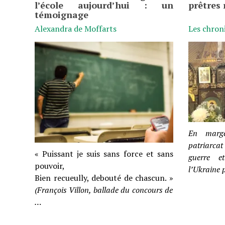
l’école aujourd’hui : un
prêtres 
témoignage
Alexandra de Moffarts
Les chron
En marge
patriarca
« Puissant je suis sans force et sans
guerre e
pouvoir,
l’Ukraine 
Bien recueully, debouté de chascun. »
(François Villon, ballade du concours de
…