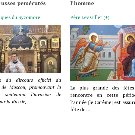
russes persécutés
l’homme
iques du Sycomore
Père Lev Gillet (+)
 du discours officiel du
t de Moscou, promouvant la
La plus grande des fêtes
t soutenant l’invasion de
rencontre en cette pér
par la Russie, …
l’année [le Carême] est assu
fête de …