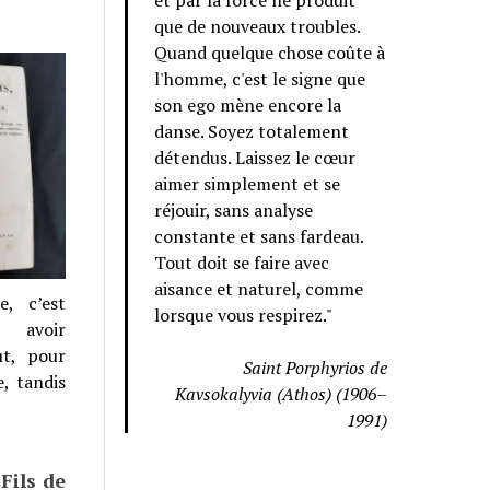
et par la force ne produit
que de nouveaux troubles.
Quand quelque chose coûte à
l'homme, c'est le signe que
son ego mène encore la
danse. Soyez totalement
détendus. Laissez le cœur
aimer simplement et se
réjouir, sans analyse
constante et sans fardeau.
Tout doit se faire avec
aisance et naturel, comme
e, c’est
lorsque vous respirez."
t avoir
ut, pour
Saint Porphyrios de
, tandis
Kavsokalyvia (Athos) (1906–
1991)
Fils de