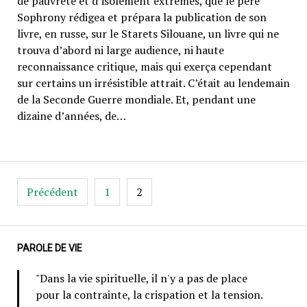
de pauvreté et d’isolement extrêmes, que le père
Sophrony rédigea et prépara la publication de son
livre, en russe, sur le Starets Silouane, un livre qui ne
trouva d’abord ni large audience, ni haute
reconnaissance critique, mais qui exerça cependant
sur certains un irrésistible attrait. C’était au lendemain
de la Seconde Guerre mondiale. Et, pendant une
dizaine d’années, de…
Pagination
Précédent
1
2
des
publications
PAROLE DE VIE
"Dans la vie spirituelle, il n'y a pas de place
pour la contrainte, la crispation et la tension.