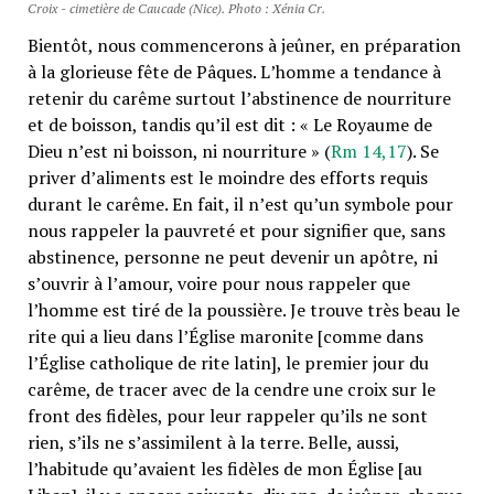
Croix - cimetière de Caucade (Nice). Photo : Xénia Cr.
Bientôt, nous commencerons à jeûner, en préparation
à la glorieuse fête de Pâques. Lʼhomme a tendance à
retenir du carême surtout lʼabstinence de nourriture
et de boisson, tandis quʼil est dit : « Le Royaume de
Dieu nʼest ni boisson, ni nourriture » (
Rm 14,17
). Se
priver dʼaliments est le moindre des efforts requis
durant le carême. En fait, il nʼest quʼun symbole pour
nous rappeler la pauvreté et pour signifier que, sans
abstinence, personne ne peut devenir un apôtre, ni
sʼouvrir à lʼamour, voire pour nous rappeler que
lʼhomme est tiré de la poussière. Je trouve très beau le
rite qui a lieu dans lʼÉglise maronite [comme dans
lʼÉglise catholique de rite latin], le premier jour du
carême, de tracer avec de la cendre une croix sur le
front des fidèles, pour leur rappeler quʼils ne sont
rien, sʼils ne sʼassimilent à la terre. Belle, aussi,
lʼhabitude quʼavaient les fidèles de mon Église [au