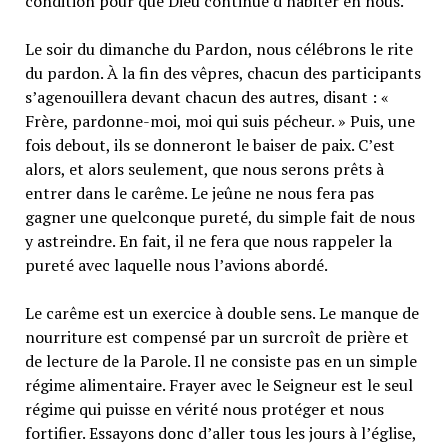
condition pour que Dieu continue dʼhabiter en nous.
Le soir du dimanche du Pardon, nous célébrons le rite
du pardon. À la fin des vêpres, chacun des participants
sʼagenouillera devant chacun des autres, disant : «
Frère, pardonne-moi, moi qui suis pécheur. » Puis, une
fois debout, ils se donneront le baiser de paix. Cʼest
alors, et alors seulement, que nous serons prêts à
entrer dans le carême. Le jeûne ne nous fera pas
gagner une quelconque pureté, du simple fait de nous
y astreindre. En fait, il ne fera que nous rappeler la
pureté avec laquelle nous lʼavions abordé.
Le carême est un exercice à double sens. Le manque de
nourriture est compensé par un surcroît de prière et
de lecture de la Parole. Il ne consiste pas en un simple
régime alimentaire. Frayer avec le Seigneur est le seul
régime qui puisse en vérité nous protéger et nous
fortifier. Essayons donc dʼaller tous les jours à lʼéglise,