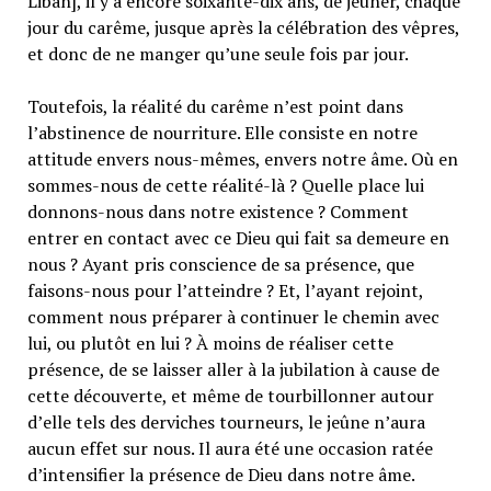
Liban], il y a encore soixante-dix ans, de jeûner, chaque
jour du carême, jusque après la célébration des vêpres,
et donc de ne manger quʼune seule fois par jour.
Toutefois, la réalité du carême nʼest point dans
lʼabstinence de nourriture. Elle consiste en notre
attitude envers nous-mêmes, envers notre âme. Où en
sommes-nous de cette réalité-là ? Quelle place lui
donnons-nous dans notre existence ? Comment
entrer en contact avec ce Dieu qui fait sa demeure en
nous ? Ayant pris conscience de sa présence, que
faisons-nous pour lʼatteindre ? Et, lʼayant rejoint,
comment nous préparer à continuer le chemin avec
lui, ou plutôt en lui ? À moins de réaliser cette
présence, de se laisser aller à la jubilation à cause de
cette découverte, et même de tourbillonner autour
dʼelle tels des derviches tourneurs, le jeûne nʼaura
aucun effet sur nous. Il aura été une occasion ratée
dʼintensifier la présence de Dieu dans notre âme.