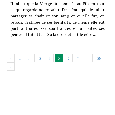
Il fallait que la Vierge fût associée au Fils en tout
ce qui regarde notre salut. De même qu’elle lui fit
partager sa chair et son sang et qu’elle fut, en
retour, gratifiée de ses bienfaits, de même elle eut
part à toutes ses souffrances et à toutes ses
peines. Il fut attaché à la croix et eut le côté …
‹
1
…
3
4
5
6
7
…
36
›