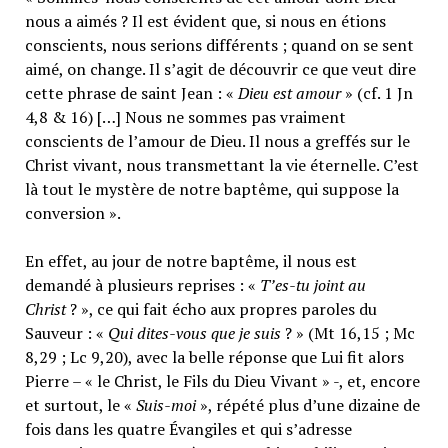
nous a aimés ? Il est évident que, si nous en étions
conscients, nous serions différents ; quand on se sent
aimé, on change. Il s’agit de découvrir ce que veut dire
cette phrase de saint Jean : «
Dieu est amour
» (cf. 1 Jn
4,8 & 16) […] Nous ne sommes pas vraiment
conscients de l’amour de Dieu. Il nous a greffés sur le
Christ vivant, nous transmettant la vie éternelle. C’est
là tout le mystère de notre baptême, qui suppose la
conversion ».
En effet, au jour de notre baptême, il nous est
demandé à plusieurs reprises : «
T’es-tu joint au
Christ
? », ce qui fait écho aux propres paroles du
Sauveur : «
Qui dites-vous que je suis
? » (Mt 16,15 ; Mc
8,29 ; Lc 9,20), avec la belle réponse que Lui fit alors
Pierre – « le Christ, le Fils du Dieu Vivant » -, et, encore
et surtout, le «
Suis-moi
», répété plus d’une dizaine de
fois dans les quatre Évangiles et qui s’adresse