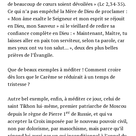
de beaucoup de cœurs soient dévoilées » (Lc 2,34-35).
Ce qui n’a pas empêché la Mère de Dieu de proclamer :
« Mon âme exalte le Seigneur et mon esprit se réjouit
en Dieu, mon Sauveur » ni le vieillard de redire sa
confiance complète en Dieu : « Maintenant, Maître, tu
laisses aller en paix ton serviteur, selon ta parole, car
mes yeux ont vu ton salut… », deux des plus belles
prières de l’Évangile.
Que de beaux exemples à méditer ! Comment croire
dès lors que le Carême se réduirait à un temps de
tristesse ?
Autre bel exemple, enfin, à méditer ce jour, celui de
saint Tikhon lui-même, premier patriarche de Moscou
er
depuis le règne de Pierre 1
de Russie, et qui va
accepter la Croix imposée par le nouveau pouvoir civil,
non par dolorisme, par masochisme, mais parce qu’il
répond lui aussi par un oui inconditionnel à l’appel du