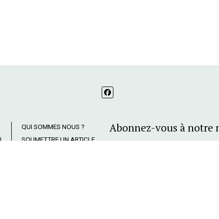
Abonnez-vous à notre 
QUI SOMMES NOUS ?
I
SOUMETTRE UN ARTICLE
MENTIONS LÉGALES ET
POLITIQUE DE
ME
CONFIDENTIALITÉ