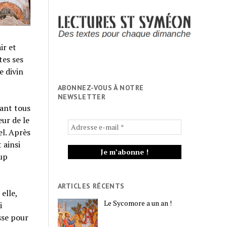
ir et
tes ses
e divin
ABONNEZ-VOUS À NOTRE
NEWSLETTER
vant tous
eur de le
el. Après
 ainsi
oup
ARTICLES RÉCENTS
 elle,
Le Sycomore a un an !
i
sse pour