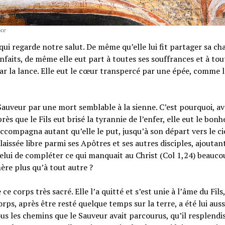
oce
e qui regarde notre salut. De même qu’elle lui fit partager sa cha
ienfaits, de même elle eut part à toutes ses souffrances et à tou
 par la lance. Elle eut le cœur transpercé par une épée, comme l
Sauveur par une mort semblable à la sienne. C’est pourquoi, a
près que le Fils eut brisé la tyrannie de l’enfer, elle eut le bonh
l’accompagna autant qu’elle le put, jusqu’à son départ vers le ci
laissée libre parmi ses Apôtres et ses autres disciples, ajoutant
celui de compléter ce qui manquait au Christ (Col 1,24) beauc
ère plus qu’à tout autre ?
ce corps très sacré. Elle l’a quitté et s’est unie à l’âme du Fils,
rps, après être resté quelque temps sur la terre, a été lui auss
tous les chemins que le Sauveur avait parcourus, qu’il resplendi