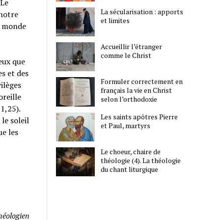
 Le
La sécularisation : apports
 notre
et limites
le monde
Accueillir l’étranger
comme le Christ
ceux que
s et des
Formuler correctement en
vilèges
français la vie en Christ
oreille
selon l’orthodoxie
1,25).
Les saints apôtres Pierre
le soleil
et Paul, martyrs
ue les
Le choeur, chaire de
théologie (4). La théologie
du chant liturgique
théologien