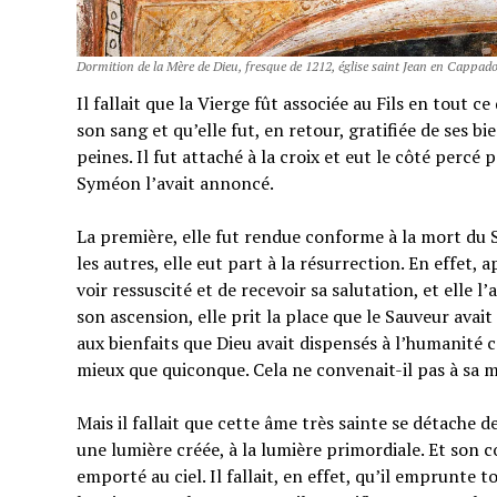
Dormition de la Mère de Dieu, fresque de 1212, église saint Jean en Cappad
Il fallait que la Vierge fût associée au Fils en tout c
son sang et qu’elle fut, en retour, gratifiée de ses b
peines. Il fut attaché à la croix et eut le côté percé
Syméon l’avait annoncé.
La première, elle fut rendue conforme à la mort du 
les autres, elle eut part à la résurrection. En effet, a
voir ressuscité et de recevoir sa salutation, et elle 
son ascension, elle prit la place que le Sauveur avait 
aux bienfaits que Dieu avait dispensés à l’humanité 
mieux que quiconque. Cela ne convenait-il pas à sa m
Mais il fallait que cette âme très sainte se détache de 
une lumière créée, à la lumière primordiale. Et son co
emporté au ciel. Il fallait, en effet, qu’il emprunte 