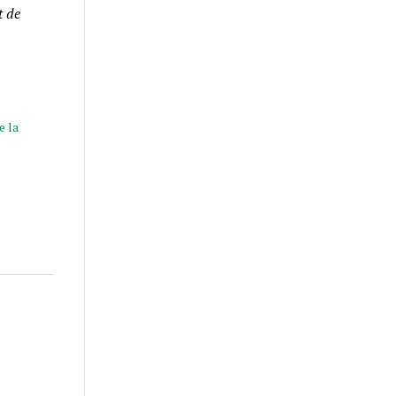
t de
e la