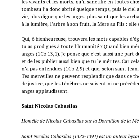
les vivants et les morts, qu’il sanctifie en toutes cho
tombeau l’a donc abrité quelque temps, puis le ciel a 
vie, plus digne que les anges, plus saint que les archa
à la lumière, l’arbre à son fruit, la Mère au Fils : el
Qui, ô bienheureuse, trouvera les mots capables d’éga
tu as prodigués à toute l’humanité ? Quand bien mêm
anges (1Co 13,1). Je pense que c’est aussi une part d
et de les publier aussi bien que tu le mérites. Car cel
n’a pas entendues (1Co 2,9) et que, selon saint Jea
Tes merveilles ne peuvent resplendir que dans ce théâ
de justice, que les ténèbres ne suivent ni ne précède
anges applaudissent.
Saint
Nicolas Cabasilas
Homélie de Nicolas Cabasilas sur la Dormition de la Mè
Saint
Nicolas Cabasilas (1322-1391) est un auteur byza