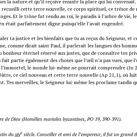
ses la nature et qu’il reçoive ensuite la place qui lui convenait.
recueilli cette terre nouvelle, ce corps spirituel, ce trésor de
nges. Et le trône fut rendu au roi, le paradis à l’arbre de vie, 
le en était parfaitement digne puisqu’elle l’avait engendré.
ler ta justice et les bienfaits que tu as reçus du Seigneur, et 
e, comme dirait saint Paul, il parlerait les langues des homme
u bonheur éternel réservé aux justes, que de connaître tes pri
a fait partie également des choses que l’œil n’a pas vues, que l’
n, l’immortel, le monde lui-même ne pourrait comprendre (Jn 2
tre, ce ciel nouveau et cette terre nouvelle (Ap 21,1), où luit 
nt. Tes merveilles, le Seigneur lui-même les proclame tandis q
re de Dieu (Homélies mariales byzantines, PO 19, 390-391).
e
ntin du
xiv
siècle. Conseiller et ami de l’empereur, il fut un grand 