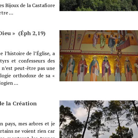
s Bijoux de la Castafiore
rtre …
Dieu » (Éph 2,19)
 l’histoire de l’Église, a
tyrs et confesseurs des
a n’est peut-être pas une
ologie orthodoxe de sa «
ologien …
de la Création
n pays, mes arbres et je
rtains ne voient rien car