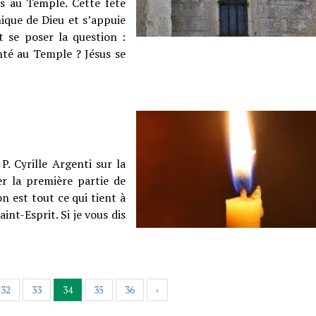
s au Temple. Cette fête
nique de Dieu et s’appuie
t se poser la question :
enté au Temple ? Jésus se
P. Cyrille Argenti sur la
er la première partie de
ion est tout ce qui tient à
nt-Esprit. Si je vous dis
32
33
34
35
36
›