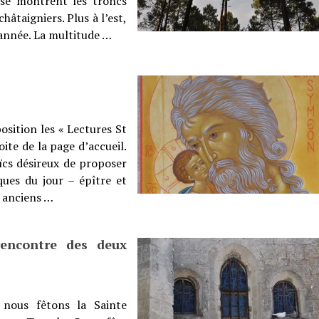
 se montrent les troncs
hâtaigniers. Plus à l’est,
année. La multitude …
sition les « Lectures St
oite de la page d’accueil.
aïcs désireux de proposer
ques du jour – épître et
, anciens …
rencontre des deux
 nous fêtons la Sainte